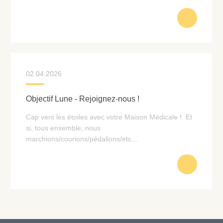
02.04.2026
Objectif Lune - Rejoignez-nous !
Cap vers les étoiles avec votre Maison Médicale ! Et
si, tous ensemble, nous
marchions/courions/pédalions/etc...