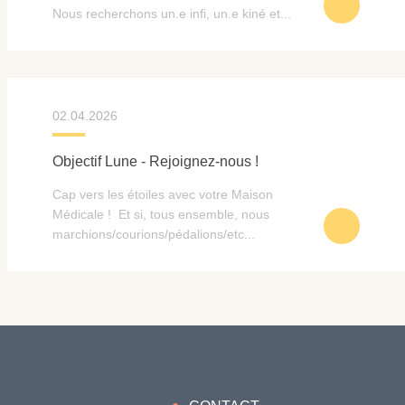
Nous recherchons un.e infi, un.e kiné et...
02.04.2026
Objectif Lune - Rejoignez-nous !
Cap vers les étoiles avec votre Maison
Médicale ! Et si, tous ensemble, nous
marchions/courions/pédalions/etc...