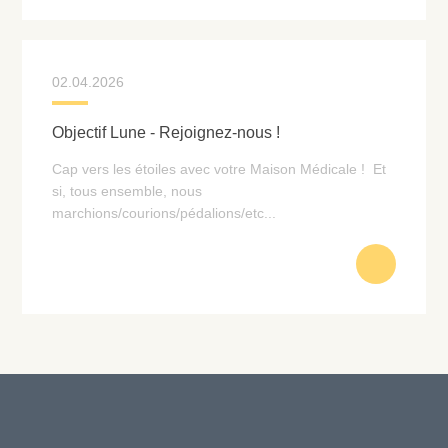
02.04.2026
Objectif Lune - Rejoignez-nous !
Cap vers les étoiles avec votre Maison Médicale ! Et
si, tous ensemble, nous
marchions/courions/pédalions/etc...